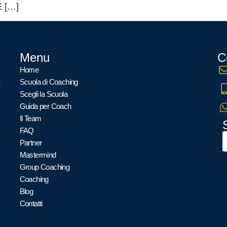
 È […]
Menu
C
Home
.
Scuola di Coaching
Scegli la Scuola
Guida per Coach
Il Team
FAQ
Partner
Mastermind
Group Coaching
Coaching
Blog
Contatti